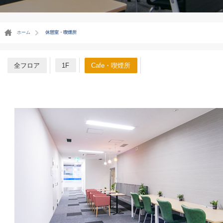
ホーム
休憩室・喫煙所
全フロア
1F
Cafe・喫煙所