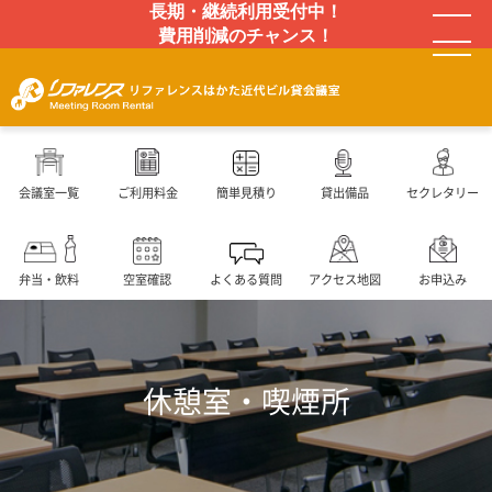
長期・継続利用受付中！
費用削減のチャンス！
会議室一覧
ご利用料金
簡単見積り
貸出備品
セクレタリー
弁当・飲料
空室確認
よくある質問
アクセス地図
お申込み
休憩室・喫煙所