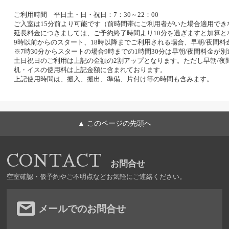
ご利用時間 平日土・日・祝日：7：30～22：00
ご入室は15分前より可能です（前時間帯にご利用者がいた場合適用でき
延長料金につきましては、ご予約終了時間より10分を過ぎますと加算と
9時以前からのスタート、18時以降までご利用される場合、早朝/夜間
※7時30分からスタートの場合9時までの1時間30分は早朝/夜間料金
土日祝日のご利用は上記の金額の2割アップとなります。ただし早朝/夜
机・イスの使用料は上記金額に含まれております。
上記使用時間は、搬入、搬出、準備、片付け等の時間も含みます。
▲ このページの先頭へ
CONTACT
お問合せ
空室確認・仮予約やご不明点などお気軽にご連絡ください。
メールでのお問合せ