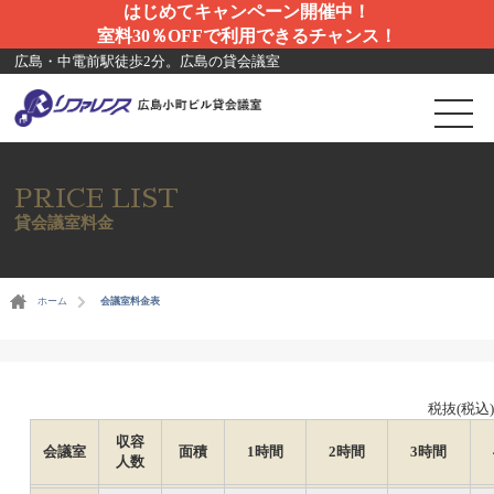
はじめてキャンペーン開催中！
室料30％OFFで利用できるチャンス！
広島・中電前駅徒歩2分。広島の貸会議室
PRICE LIST
貸会議室料金
ホーム
会議室料金表
税抜(税込)
収容
会議室
面積
1時間
2時間
3時間
人数