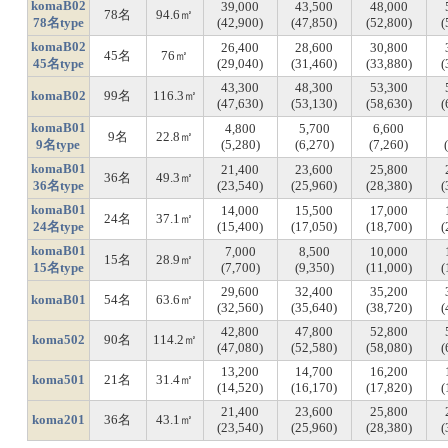
komaB02
39,000
43,500
48,000
78名
94.6㎡
78名type
(42,900)
(47,850)
(52,800)
(
komaB02
26,400
28,600
30,800
45名
76㎡
45名type
(29,040)
(31,460)
(33,880)
(
43,300
48,300
53,300
komaB02
99名
116.3㎡
(47,630)
(53,130)
(58,630)
(
komaB01
4,800
5,700
6,600
9名
22.8㎡
9名type
(5,280)
(6,270)
(7,260)
komaB01
21,400
23,600
25,800
36名
49.3㎡
36名type
(23,540)
(25,960)
(28,380)
(
komaB01
14,000
15,500
17,000
24名
37.1㎡
24名type
(15,400)
(17,050)
(18,700)
(
komaB01
7,000
8,500
10,000
15名
28.9㎡
15名type
(7,700)
(9,350)
(11,000)
(
29,600
32,400
35,200
komaB01
54名
63.6㎡
(32,560)
(35,640)
(38,720)
(
42,800
47,800
52,800
koma502
90名
114.2㎡
(47,080)
(52,580)
(58,080)
(
13,200
14,700
16,200
koma501
21名
31.4㎡
(14,520)
(16,170)
(17,820)
(
21,400
23,600
25,800
koma201
36名
43.1㎡
(23,540)
(25,960)
(28,380)
(